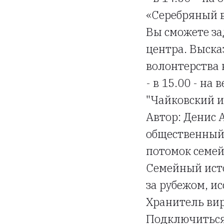
«Серебряный в
Вы сможете за
центра. Выска
волонтерства 
- в 15.00 - на 
"Чайковский и
Автор: Денис 
общественный 
потомок семей
Семейный исто
за рубежом, и
Хранитель ви
Подключиться 