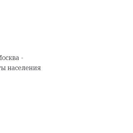
осква -
ты населения