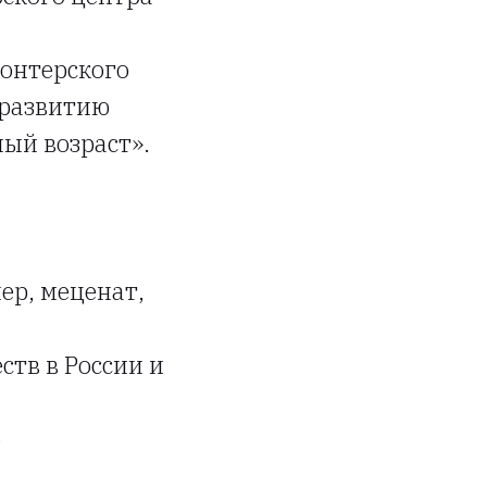
лонтерского
 развитию
ый возраст».
ер, меценат,
тв в России и
o