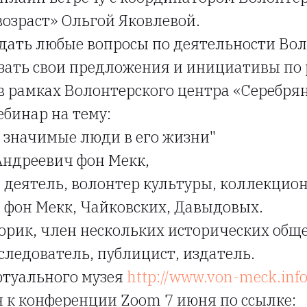
озраст» Ольгой Яковлевой.
дать любые вопросы по деятельности Во
зать свои предложения и инициативы по
в рамках Волонтерского центра «Серебрян
вебинар на тему:
 значимые люди в его жизни"
Андреевич фон Мекк,
деятель, волонтер культуры, коллекцион
 фон Мекк, Чайковских, Давыдовых.
рик, член нескольких исторических общес
сследователь, публицист, издатель.
ртуального музея
http://www.von-meck.inf
к конференции Zoom 7 июня по ссылке: