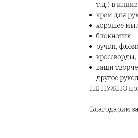
т.д.) в инд
крем для рук
хорошее мы
блокнотик
ручки, флом
кроссворды,
ваши творче
другое руко
НЕ НУЖНО при
Благодарим за