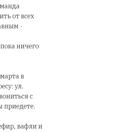
оманда
ть от всех
авным -
 пока ничего
 марта в
есу: ул.
вониться с
ы приедете.
ефир, вафли и