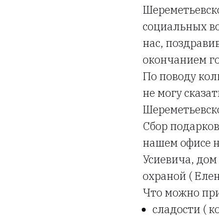
Шереметьевск
социальных во
нас, поздрави
окончанием г
По поводу кол
не могу сказа
Шереметьевск
Сбор подарков
нашем офисе на
Усиевича, дом
охраной ( Еле
Что можно при
сладости ( 