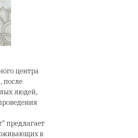
ного центра
, после
лых людей,
 проведения
т" предлагает
роживающих в